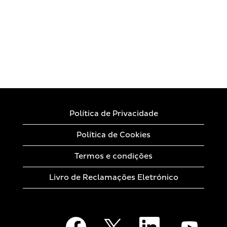
Política de Privacidade
Política de Cookies
Termos e condições
Livro de Reclamações Eletrónico
A
A
A
A
b
b
b