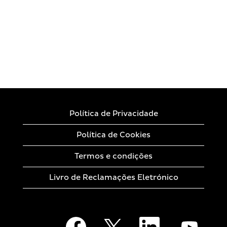
Política de Privacidade
Política de Cookies
Termos e condições
Livro de Reclamações Eletrónico
A
A
A
A
b
b
b