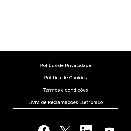
Política de Privacidade
Política de Cookies
Termos e condições
Livro de Reclamações Eletrónico
A
A
A
A
b
b
b