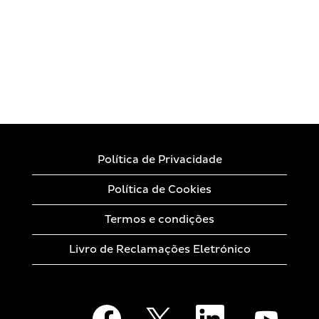
Política de Privacidade
Política de Cookies
Termos e condições
Livro de Reclamações Eletrónico
A
A
A
A
b
b
b