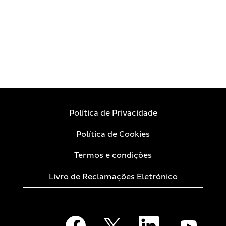
Política de Privacidade
Política de Cookies
Termos e condições
Livro de Reclamações Eletrónico
A
A
A
A
b
b
b