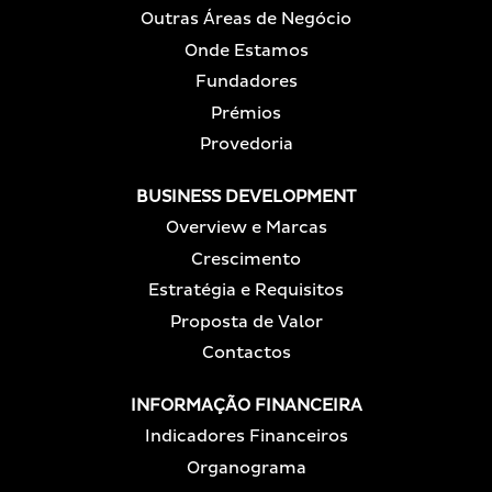
a
r
r
r
Outras Áreas de Negócio
r
a
a
a
a
d
d
d
Onde Estamos
d
o
o
o
o
r
Fundadores
r
r
r
.
.
.
.
Prémios
Provedoria
BUSINESS DEVELOPMENT
Overview e Marcas
Crescimento
Estratégia e Requisitos
Proposta de Valor
Contactos
INFORMAÇÃO FINANCEIRA
Indicadores Financeiros
Organograma