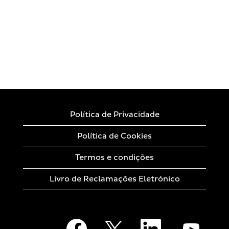
Política de Privacidade
Política de Cookies
Termos e condições
Livro de Reclamações Eletrónico
A
A
A
A
b
b
b