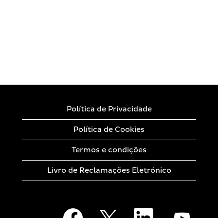
Política de Privacidade
Política de Cookies
Termos e condições
Livro de Reclamações Eletrónico
A
A
A
A
b
b
b