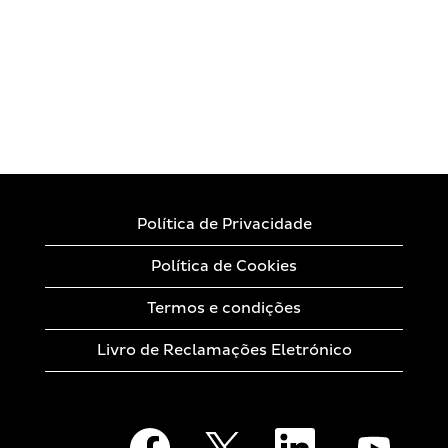
Política de Privacidade
Política de Cookies
Termos e condições
Livro de Reclamações Eletrónico
A
A
A
A
b
b
b