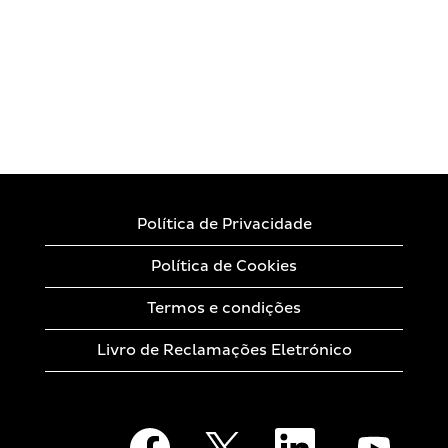
Política de Privacidade
Política de Cookies
Termos e condições
Livro de Reclamações Eletrónico
A
A
A
A
b
b
b