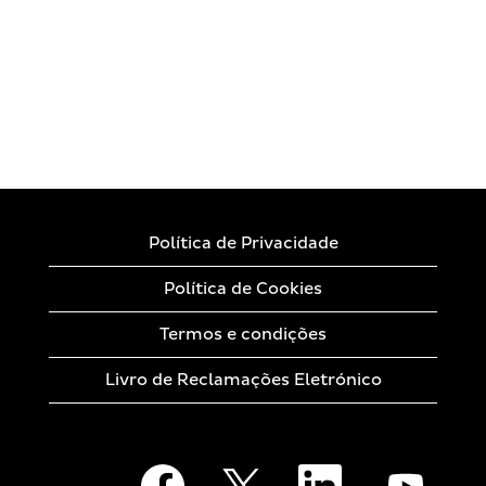
Política de Privacidade
Política de Cookies
Termos e condições
Livro de Reclamações Eletrónico
A
A
A
A
b
b
b