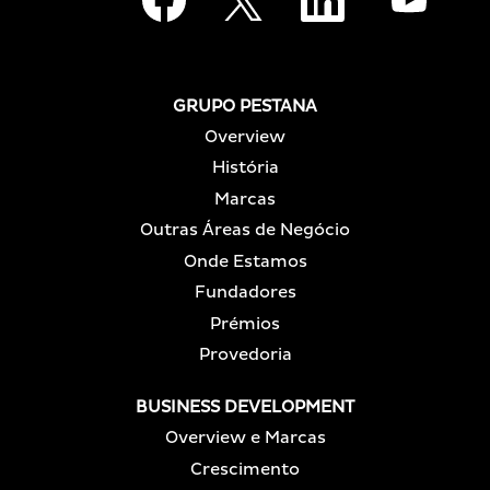
b
r
r
r
r
e
e
e
e
n
n
n
n
u
u
u
u
m
m
m
m
n
n
n
n
GRUPO PESTANA
o
o
o
o
v
v
v
Overview
v
o
o
o
o
s
s
s
História
s
e
e
e
e
p
p
p
Marcas
p
a
a
a
a
r
r
r
Outras Áreas de Negócio
r
a
a
a
a
d
d
d
Onde Estamos
d
o
o
o
o
r
Fundadores
r
r
r
.
.
.
.
Prémios
Provedoria
BUSINESS DEVELOPMENT
Overview e Marcas
Crescimento